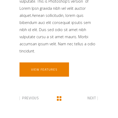
vulputate. This is Photoshop’s version of
Lorem Ipsn gravida nibh vel velit auctor
aliquet.Aenean sollicitudin, lorem quis
bibendum auci elit consequat ipsutis sem
nibh id elit. Duis sed odio sit amet nibh
vulputate cursu a sit amet mauris. Morbi
accumsan ipsum velit. Nam nec tellus a odio
tincidunt.
VIEW FEATURES
PREVIOUS
NEXT