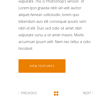
vulputate. This is Photoshop’s version of
Lorem Ipsn gravida nibh vel velit auctor
aliquet.Aenean sollicitudin, lorem quis
bibendum auci elit consequat ipsutis sem
nibh id elit. Duis sed odio sit amet nibh
vulputate cursu a sit amet mauris. Morbi
accumsan ipsum velit. Nam nec tellus a odio
tincidunt.
VIEW FEATURES
PREVIOUS
NEXT