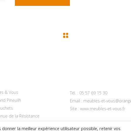
actez-nous
es & Vous
Tél. :
05 57 69 15 30
nd Pineuilh
Email :
meubles-et-vous@orange
uchets
Site :
www.meubles-et-vous.fr
enue de la Résistance
 PINEUILH
 donner la meilleur expérience utilisateur possible, retenir vos