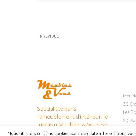
PREVIOUS
Cont
Meubl
ZC Gra
Spécialiste dans
Les Bo
l’ameublement d’intérieur, le
80, Av
magasin Meubles & Vous se
33220
situe à Pineuilh.
Nous utilisons certains cookies sur notre site internet pour vous