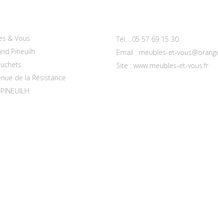
actez-nous
es & Vous
Tél. :
05 57 69 15 30
nd Pineuilh
Email :
meubles-et-vous@orange
uchets
Site :
www.meubles-et-vous.fr
enue de la Résistance
 PINEUILH